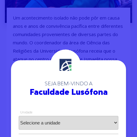
Um acontecimento isolado não pode pôr em causa
anos e anos de convivência pacífica entre diferentes
comunidades provenientes de diversas partes do
mundo. O coordenador da área de Ciência das
Religiões da Universidade Lusófona receia que o
ataque no centro da Comunidade Ismaelita possa
iniciar um período de divisões, a que Portugal se
vinha mantido alheio, apesar das brechas abertas
SEJA BEM-VINDO A
pela extrema-direita por toda a Europa
Faculdade Lusófona
Paulo Mendes Pinto, Diretor-Geral
Acadêmico do Ensino Lusófona
, observa “uma
Unidade
confusão que facilmente se faz entre o mundo
muçulmano e as áreas migratórias dos últimos
anos”, uma tendência exacerbada pelos movimentos