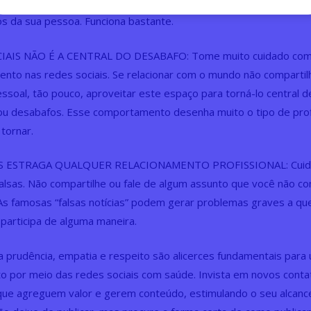
o longo da sua vida. Deixe seus cursos e experiências profissio
s da sua pessoa. Funciona bastante.
IAIS NÃO É A CENTRAL DO DESABAFO: Tome muito cuidado com
ento nas redes sociais. Se relacionar com o mundo não comparti
essoal, tão pouco, aproveitar este espaço para torná-lo central d
ou desabafos. Esse comportamento desenha muito o tipo de prof
 tornar.
S ESTRAGA QUALQUER RELACIONAMENTO PROFISSIONAL: Cuid
alsas. Não compartilhe ou fale de algum assunto que você não c
As famosas “falsas notícias” podem gerar problemas graves a qu
participa de alguma maneira.
 prudência, empatia e respeito são alicerces fundamentais para
o por meio das redes sociais com saúde. Invista em novos cont
ue agreguem valor e gerem conteúdo, estimulando o seu alcanc