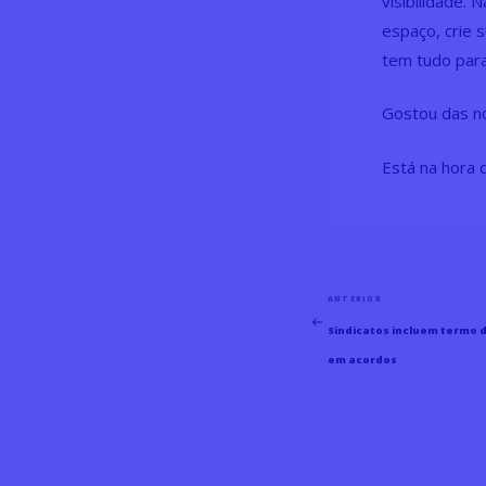
visibilidade.
espaço, crie 
tem tudo para
Gostou das no
Está na hora 
Navegação
ANTERIOR
Post
de
Sindicatos incluem termo 
Post
Anterior
em acordos