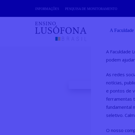
Skip
INFORMAÇÕES
PESQUISA DE MONITORAMENTO
to
content
A Faculdade
A Faculdade L
podem ajudar
Re
As redes soci
notícias, pub
e pontos de v
ferramentas t
fundamental n
seletivo. Cal
O nosso comp