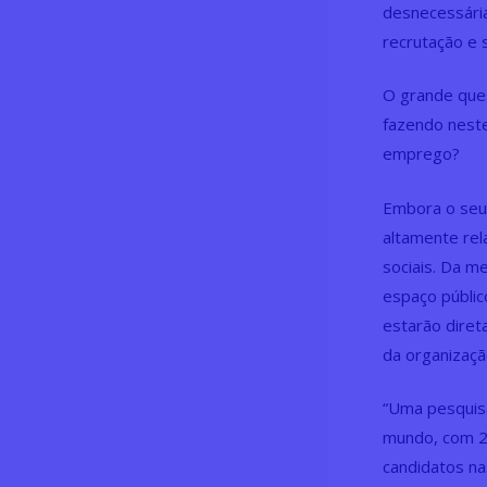
desnecessári
recrutação e 
O grande que
fazendo nest
emprego?
Embora o seu 
altamente rel
sociais. Da 
espaço públic
estarão diret
da organizaçã
“Uma pesquisa
mundo, com 21
candidatos nas