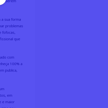
nais serem
 a sua forma
lhar problemas
e fofocas,
issional que
ado com
onheça 100% a
em publica,
 um
atos, em
e e maior