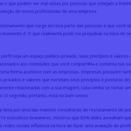
as e que podem ser mal vistas por pessoas que estejam a frent
seleção de novos profissionais de uma empresa.
stionamento que surge em boa parte das pessoas e que você de
e momento é: O que realmente pode me prejudicar na hora de c
perfil seja um espaço público-privado, seus princípios e valores
acionados aos conteúdos que você compartilha e comenta nas s
mesma forma acontece com as empresas. Empresas possuem ta
o-privados e valores que norteiam seus princípios e posturas de
amente relacionadas com a sua imagem, caso venha se tornar um
o. O segredo, portanto, está no bom senso.
 feita por uma das maiores consultorias de recrutamento de pe
0 executivos brasileiros, mostrou que 83% deles acreditam que 
 redes sociais influencia na hora de fazer uma avaliação do profis