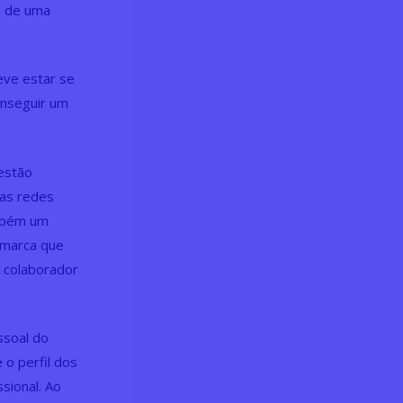
e de uma
ve estar se
onseguir um
 estão
uas redes
mbém um
 marca que
 colaborador
ssoal do
o perfil dos
sional. Ao