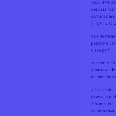
todo, 44% dos
desclassifica
conversariam 
| FONTE: O 
Vale destacar 
pessoal é voc
o seu perfil.
Mas em contra
oportunidades
no momento q
A Faculdade L
dicas que pod
Em um mercado
se posicionar