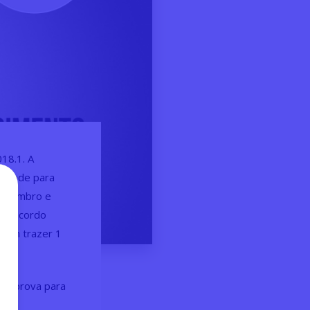
018.1. A
alidade para
 Novembro e
 de acordo
evem trazer 1
 a prova para
s da