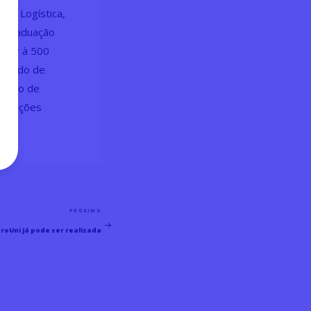
as, Logística,
a graduação
erior à 500
erindo de
Núcleo de
ormações
PRÓXIMO
Próximo
oUni já pode ser realizada
Post