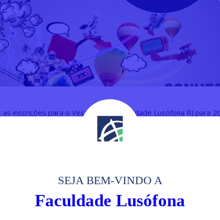
 as inscrições para o Vestibular da Faculdade Lusófona RJ para 2
olta a afirmar o seu compromisso com o acesso à Educação de Qu
 novamente o Vestibular Social, que será realizado no dia 25 de
sas de até 90% de desconto nas mensalidades de todo o curso,
ão do candidato na Prova. No dia do Vestibular os candidatos d
o não perecível que serão doados às instituições de caridade.
SEJA BEM-VINDO A
Faculdade Lusófona
ue preferir pode também fazer o Vestibular Agendado, marcando
io que lhe for mais conveniente. As vagas são para todos os curso