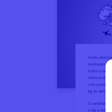
Estão abertas
instituição v
todos e lança
oferecerá bol
com a pontuaç
kg de aliment
O candidato q
o dia e horár