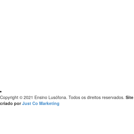
CNPJ: 02.828.271/0001-65 RAZÃO SOCIAL: ASSOCIAÇÃO
EDUCACIONAL SOUZA GRAFF S/S LTDA ENDEREÇO: RUA
VISCONDE DE ITAÚNA, 2671, PARAÍSO, SÃO GONÇALO/RJ - CEP.:
24431-005
Contatos
nae@faculdadelusofonaba.com.br
(21) 9 6524-3859
Copyright © 2021 Ensino Lusófona. Todos os direitos reservados.
Site
criado por
Just Co Marketing