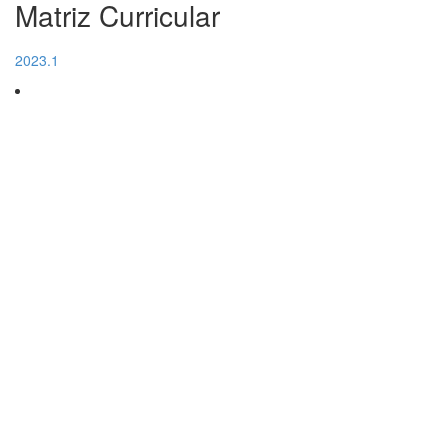
Matriz Curricular
2023.1
Contato
nae@faculdadelusofonasp.com.br
(11) 96884-0119
Contatos
secretaria@faculdadelusofonarj.com.br
(21) 97177-3926