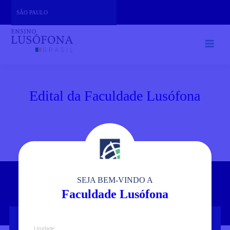
Skip
SÃO PAULO
to
content
Edital da Faculdade Lusófona
SEJA BEM-VINDO A
Faculdade Lusófona
Unidade