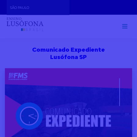
Skip
SÃO PAULO
to
content
Comunicado Expediente
Lusófona SP