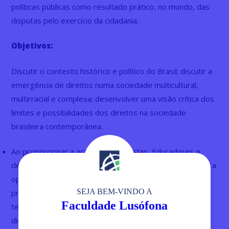
políticas públicas como resultado prático, no mundo, das
disputas pelo exercício da cidadania.
Objetivos:
Discutir o contexto histórico e político do Brasil; discutir a
emergência de direitos numa sociedade multicultural,
multirracial e complexa; desenvolver uma visão crítica dos
limites e possibilidades dos direitos na sociedade
brasileira contemporânea.
Ao proporcionar a acadêmicos, Juristas, Educadores e
demais profissionais interessados que atuam no campo, a
oportunidade de aprofundar seus conhecimentos numa
SEJA BEM-VINDO A
proposta sociojurídica, baseando-se em conceitos
Faculdade Lusófona
teóricos, fatos sociais e empiria, espera-se que os
discentes lancem mão dos conhecimentos adquiridos