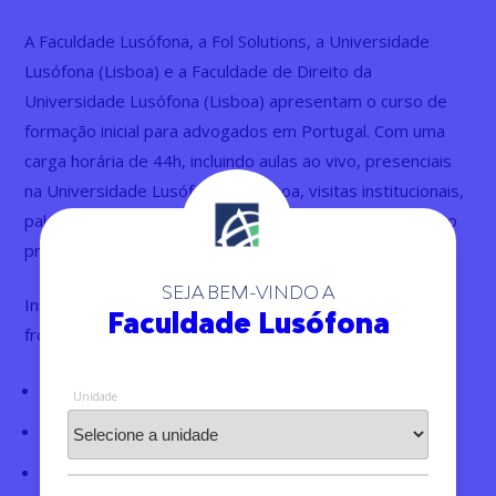
A Faculdade Lusófona, a Fol Solutions, a Universidade
Lusófona (Lisboa) e a Faculdade de Direito da
Universidade Lusófona (Lisboa) apresentam o curso de
formação inicial para advogados em Portugal. Com uma
carga horária de 44h, incluindo aulas ao vivo, presenciais
na Universidade Lusófona de Lisboa, visitas institucionais,
palestras e um cocktail de encerramento, esse curso é o
próximo passo ideal na sua jornada profissional.
SEJA BEM-VINDO A
Inscreva-se agora e comece a construir um futuro sem
Faculdade Lusófona
fronteiras!
Carga horária: 44h
Unidade
Aulas online e ao vivo
Aula presencial na Universidade Lusófona + Visitas