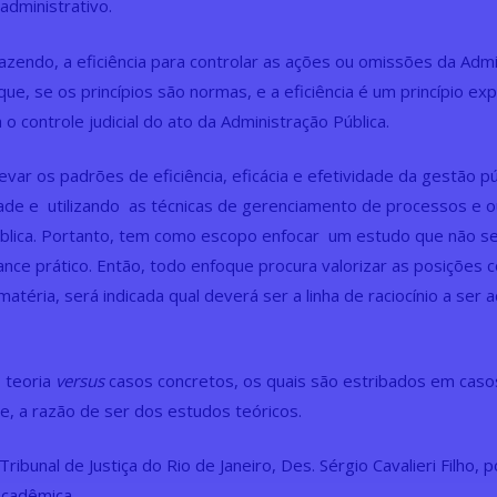
administrativo.
 fazendo, a eficiência para controlar as ações ou omissões da Adm
que, se os princípios são normas, e a eficiência é um princípio e
o controle judicial do ato da Administração Pública.
var os padrões de eficiência, eficácia e efetividade da gestão p
de e utilizando as técnicas de gerenciamento de processos e ou
ública. Portanto, tem como escopo enfocar um estudo que não se
nce prático. Então, todo enfoque procura valorizar as posições c
 matéria, será indicada qual deverá ser a linha de raciocínio a s
 teoria
versus
casos concretos, os quais são estribados em caso
ade, a razão de ser dos estudos teóricos.
bunal de Justiça do Rio de Janeiro, Des. Sérgio Cavalieri Filho, 
acadêmica.