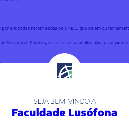
 por entidades reconhecidas pelo MEC, que atuem ou tenham inte
de Servidores Públicos, inclui-se nesse público alvo, o conjunto d
s de desenvolvimento de competências e 30 horas de atividades
do do trabalho.
SEJA BEM-VINDO A
Faculdade Lusófona
Emérito da Universidade da Filadélfia, professor Palestrante da 