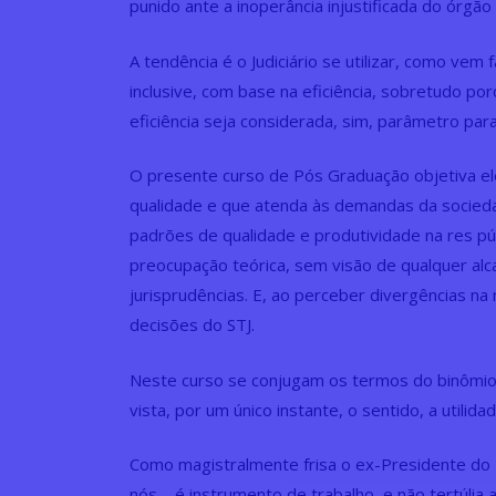
punido ante a inoperância injustificada do órgão 
A tendência é o Judiciário se utilizar, como vem
inclusive, com base na eficiência, sobretudo por
eficiência seja considerada, sim, parâmetro para 
O presente curso de Pós Graduação objetiva ele
qualidade e que atenda às demandas da socieda
padrões de qualidade e produtividade na res p
preocupação teórica, sem visão de qualquer alca
jurisprudências. E, ao perceber divergências na
decisões do STJ.
Neste curso se conjugam os termos do binômio
vista, por um único instante, o sentido, a utilid
Como magistralmente frisa o ex-Presidente do Tri
nós – é instrumento de trabalho, e não tertúlia 