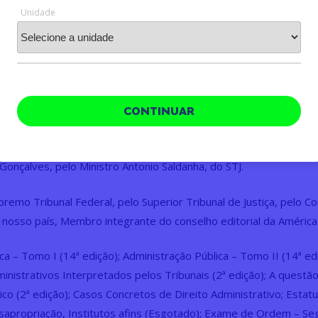
vo da Universidade Estácio de Sá, Professor do Curso de Pós Gr
Unidade
l da Área de Graduação do Grupo Lusófona ( Portugal/Brasil – 
s Jurídicas e Sociais, Doutor
honoris causa
em Ciência Política e
ão Pública e Pós-Doutorado em Direito Público pela Cambridge In
niversity, além de integrar, como membro titular, inúmeras banc
CONTINUAR
enagem aos 25 anos do Ministro Marco Aurélio no STF. Obras ref
onçalves, pelo Ministro Antonio Saldanha, do STJ.
remo Tribunal Federal, pelo Superior Tribunal de Justiça, pelo Co
 nosso país, Membro integrante do conselho editorial da América 
 – Tomo I (14ª edição); Administração Pública – Tomo II (14ª ediç
inistrativos Interpretados pelos Tribunais (2ª edição); A questão
co (2ª edição); Casos Concretos de Direito Administrativo; Estat
sapropriação, Institutos afins (Esgotado); Exame de Ordem – Segu