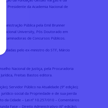
aduação da Fundação Getúlio Vargas e da
RJ), Presidente da Academia Nacional de
 Administração Pública pela Emil Brunner
ternacional University, Pós Doutorado em
as examinadoras de Concursos Públicos.
erendadas pelo ex-ministro do STF, Márcio
nselho Nacional de Justiça, pela Procuradoria
Jurídica, Freitas Bastos editora.
ão); Servidor Público na Atualidade (9ª edição);
 jurídico-social da Propriedade e de sua perda
uto da Cidade – Lei nº 10.257/010 – Comentários
nda Fase – Direito Administrativo (6ª edição).