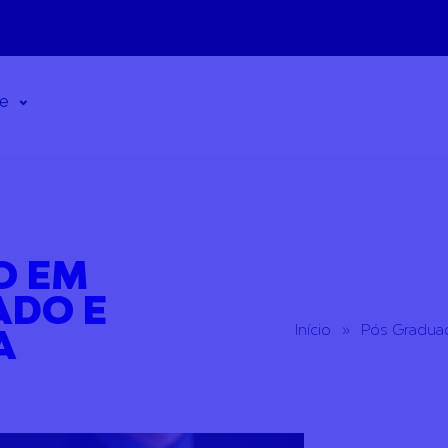
de
O EM
ADO E
Início
»
Pós Gradua
A