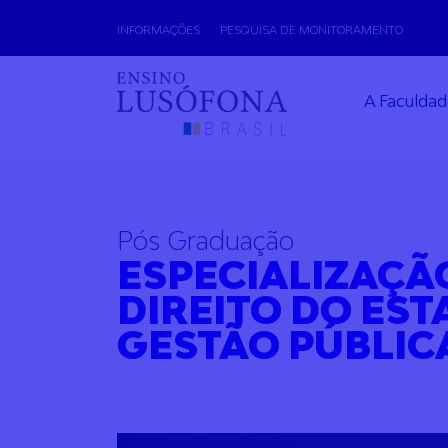
Skip
INFORMAÇÕES
PESQUISA DE MONITORAMENTO
to
content
A Faculda
Pós Graduação
ESPECIALIZAÇÃ
DIREITO DO EST
GESTÃO PÚBLIC