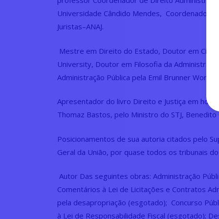
professor Coordenador de Direito Administrati
Universidade Cândido Mendes, Coordenador Gera
Juristas–ANAJ.
Mestre em Direito do Estado, Doutor em Ciência
University, Doutor em Filosofia da Administraç
Administração Pública pela Emil Brunner Word U
Apresentador do livro Direito e Justiça em hom
Thomaz Bastos, pelo Ministro do STJ, Benedito G
Posicionamentos de sua autoria citados pelo Sup
Geral da União, por quase todos os tribunais do
Autor Das seguintes obras: Administração Pública
Comentários à Lei de Licitações e Contratos Adm
pela desapropriação (esgotado); Concurso Públi
à Lei de Responsabilidade Fiscal (esgotado); De