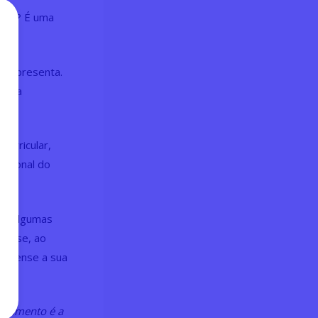
soas? É uma
il apresenta.
m sua
curricular,
issional do
to? Algumas
re-se, ao
 repense a sua
ortamento é a