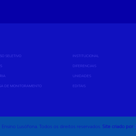
SO SELETIVO
INSTITUCIONAL
AS
DIFERENCIAIS
RIA
UNIDADES
SA DE MONITORAMENTO
EDITAIS
 Ensino Lusófona. Todos os direitos reservados.
Site criado por