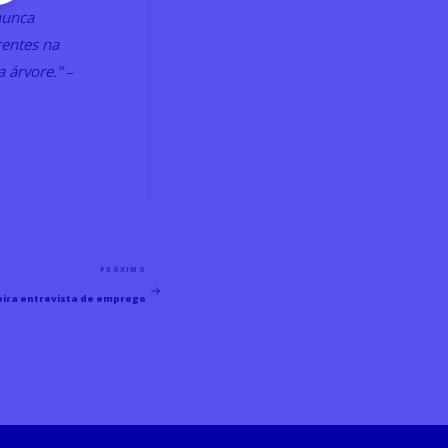
nunca
rentes na
 árvore.”
–
PRÓXIMO
Próximo
eira entrevista de emprego
Post