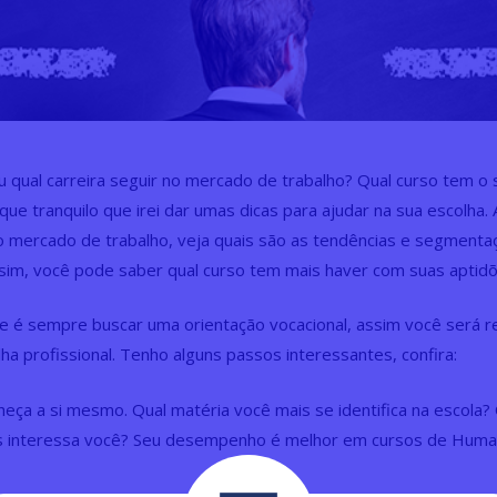
iu qual carreira seguir no mercado de trabalho? Qual curso tem o s
que tranquilo que irei dar umas dicas para ajudar na sua escolha.
 o mercado de trabalho, veja quais são as tendências e segment
sim, você pode saber qual curso tem mais haver com suas aptid
e é sempre buscar uma orientação vocacional, assim você será re
ha profissional. Tenho alguns passos interessantes, confira:
heça a si mesmo. Qual matéria você mais se identifica na escola?
s interessa você? Seu desempenho é melhor em cursos de Huma