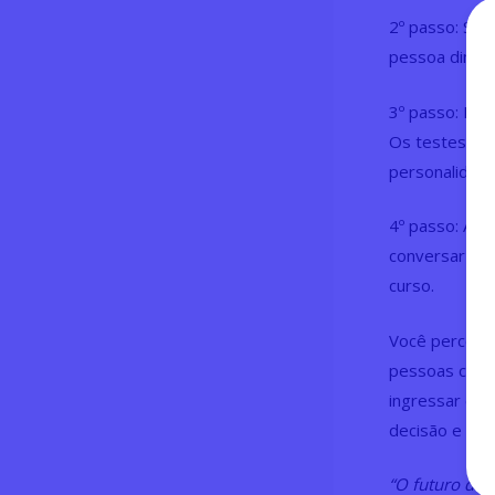
2º passo: Sai
pessoa dinâmi
3º passo: Faç
Os testes tra
personalidade
4º passo: Ao 
conversar com
curso.
Você percebeu
pessoas costu
ingressar em 
decisão e pen
“O futuro dep