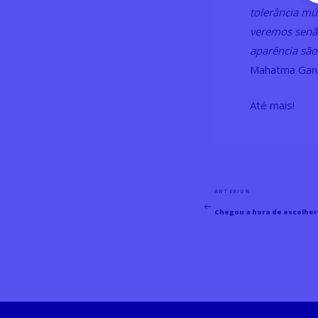
tolerância m
veremos senão
aparência são
Mahatma Gand
Até mais!
Navegação
ANTERIOR
Post
de
Chegou a hora de escolher 
Post
Anterior