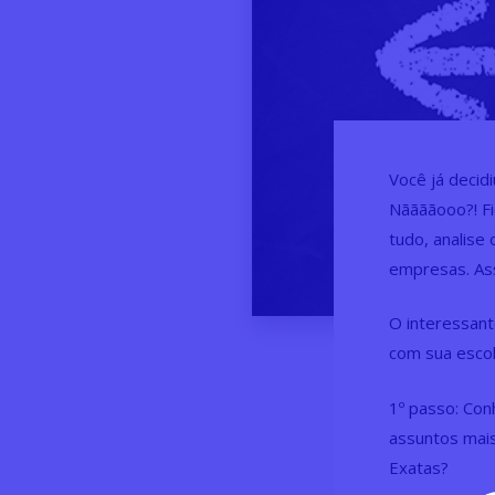
Você já decid
Nããããooo?! Fi
tudo, analise
empresas. As
O interessant
com sua escol
1º passo: Con
assuntos mai
Exatas?