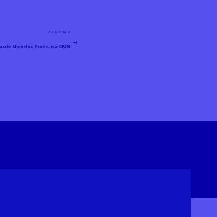
PRÓXIMO
Próximo
Paulo Mendes Pinto, na CNN
Post