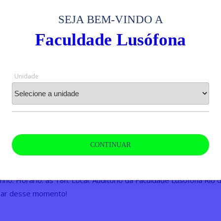
SEJA BEM-VINDO A
Faculdade Lusófona
isita do Presidente da Academia Gonçalense de Letras, Artes e 
. Com o apoio da Secretaria de Cultura de São Gonçalo, nosso au
Unidade
oite incrível de cultura, arte e ciência.
ançamento do livro “Espelho Quântico, Uma Nova Teoria do Univ
écio Machado, seguido de um sarau com músicos e poetas e uma 
CONTINUAR
to e aberto ao público.
nho. Horário: às 18h. Local: Auditório da Faculdade Lusófona Rio d
ipar desse momento!