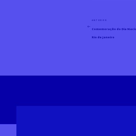
Navegação
ANTERIOR
Post
de
Comemoração do Dia Nacio
Post
Anterior
Rio de Janeiro