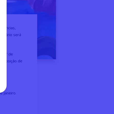
Ciências,
ditório será
erso” de
exposição de
e Janeiro.