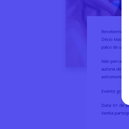
Recebemos a v
Décio Machado
palco de uma n
Não perca o l
autoria de D
astronomia.
Evento gratui
Data: 01 de ju
Venha partic