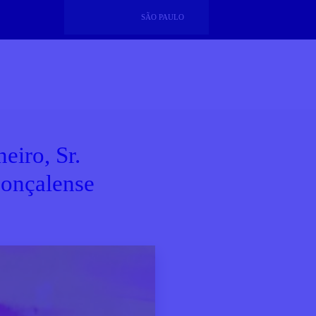
SÃO PAULO
eiro, Sr.
onçalense